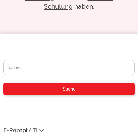
Schulung
haben.
04954-30 59-116
Suche
info@aposoft.de
04954-30 59-119
E-Rezept/ TI
ADRESSE