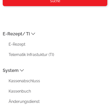
Suche
info@aposoft.de
04954-30 59-119
E-Rezept/ TI
ADRESSE
E-Rezept
Prisma Datensysteme GmbH /
aposoft
Telematik Infrastuktur (TI)
Kirchstraße 4a
D-26802 Moormerland
System
MENU
Kassenabschluss
Funktionen
Vorteile
Kassenbuch
Unternehmen
Änderungsdienst
Aktuell
Support