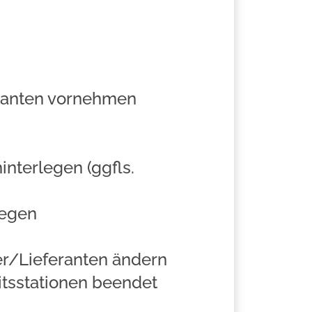
anten vornehmen
terlegen (ggfls.
egen
/Lieferanten ändern
tationen beendet