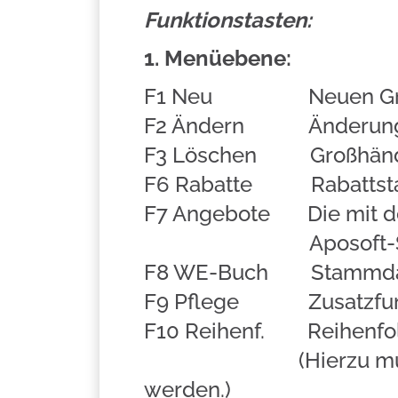
Funktionstasten:
1. Menüebene:
F1 Neu Neuen Großha
F2 Ändern Änderungen
F3 Löschen Großhändl
F6 Rabatte Rabattstaf
F7 Angebote Die mit dem
Aposoft-Suppor
F8 WE-Buch Stammdaten
F9 Pflege Zusatzfunkt
F10 Reihenf. Reihenfol
(Hierzu muss das Pr
werden.)