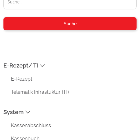
04954-30 59-116
Suche
info@aposoft.de
04954-30 59-119
E-Rezept/ TI
ADRESSE
E-Rezept
Prisma Datensysteme GmbH /
aposoft
Telematik Infrastuktur (TI)
Kirchstraße 4a
D-26802 Moormerland
System
MENU
Kassenabschluss
Funktionen
Vorteile
Kassenbuch
Unternehmen