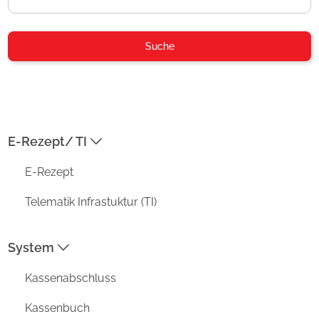
04954-30 59-116
Suche
info@aposoft.de
04954-30 59-119
E-Rezept/ TI
ADRESSE
E-Rezept
Prisma Datensysteme GmbH /
aposoft
Telematik Infrastuktur (TI)
Kirchstraße 4a
D-26802 Moormerland
System
MENU
Kassenabschluss
Funktionen
Vorteile
Kassenbuch
Unternehmen