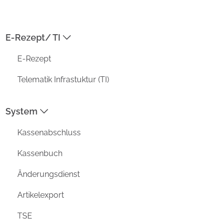
04954-30 59-119
E-Rezept/ TI
ADRESSE
E-Rezept
Prisma Datensysteme GmbH /
aposoft
Telematik Infrastuktur (TI)
Kirchstraße 4a
D-26802 Moormerland
System
MENU
Kassenabschluss
Funktionen
Vorteile
Kassenbuch
Unternehmen
Änderungsdienst
Aktuell
Support
Artikelexport
DATENSCHUTZ
TSE