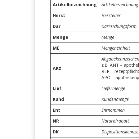
Artikelbezeichnung
Artikelbezeichnung
Herst
Hersteller
Dar
Darreichungsform
Menge
Menge
ME
Mengeneinheit
Abgabekennzeiche
z.B. ANT – apotheke
AKz
REP – rezeptpflicht
APO – apothekenpf
Lief
Liefermenge
Kund
Kundenmenge
Ent
Entnommen
NR
Naturalrabatt
DK
Dispositionskennze