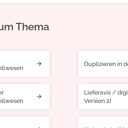
 zum Thema
Duplizieren in 
ellwesen
er
Lieferavis / dig
ellwesen
Version 2)