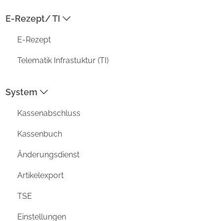
E-Rezept/ TI
ADRESSE
E-Rezept
Prisma Datensysteme GmbH /
aposoft
Telematik Infrastuktur (TI)
Kirchstraße 4a
D-26802 Moormerland
System
MENU
Kassenabschluss
Funktionen
Vorteile
Kassenbuch
Unternehmen
Änderungsdienst
Aktuell
Support
Artikelexport
DATENSCHUTZ
TSE
IMPRESSUM
Einstellungen