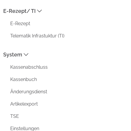
E-Rezept/ TI
ADRESSE
E-Rezept
Prisma Datensysteme GmbH /
aposoft
Telematik Infrastuktur (TI)
Kirchstraße 4a
D-26802 Moormerland
System
MENU
Kassenabschluss
Funktionen
Vorteile
Kassenbuch
Unternehmen
Änderungsdienst
Aktuell
Support
Artikelexport
DATENSCHUTZ
TSE
IMPRESSUM
Einstellungen