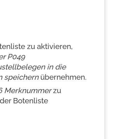
nliste zu aktivieren,
er P049
stellbelegen in die
n speichern
übernehmen.
6 Merknummer
zu
er Botenliste