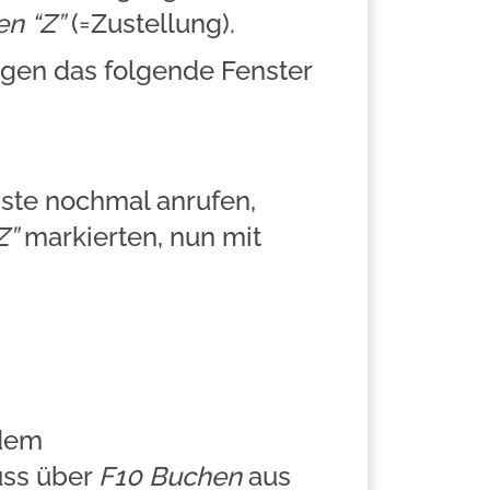
n “Z”
(=Zustellung).
igen das folgende Fenster
iste nochmal anrufen,
Z”
markierten, nun mit
 dem
uss über
F10 Buchen
aus