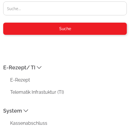
04954-30 59-116
Suche
info@aposoft.de
04954-30 59-119
E-Rezept/ TI
ADRESSE
E-Rezept
Prisma Datensysteme GmbH /
aposoft
Telematik Infrastuktur (TI)
Kirchstraße 4a
D-26802 Moormerland
System
MENU
Kassenabschluss
Funktionen