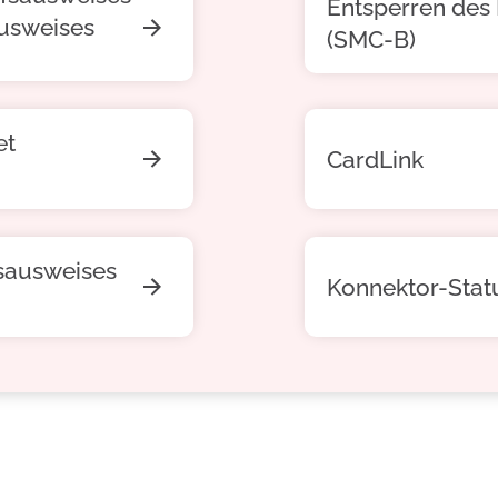
Entsperren des 
ausweises
(SMC-B)
et
CardLink
nsausweises
Konnektor-Stat