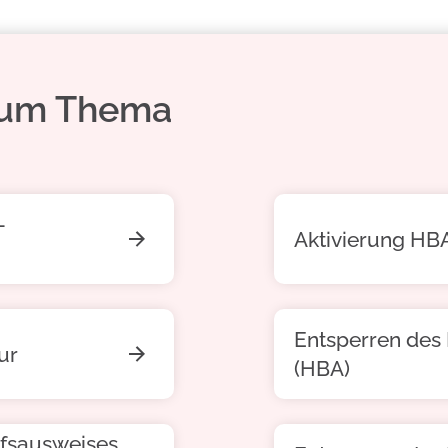
 zum Thema
-
Aktivierung HB
Entsperren des
ur
(HBA)
ufsausweises