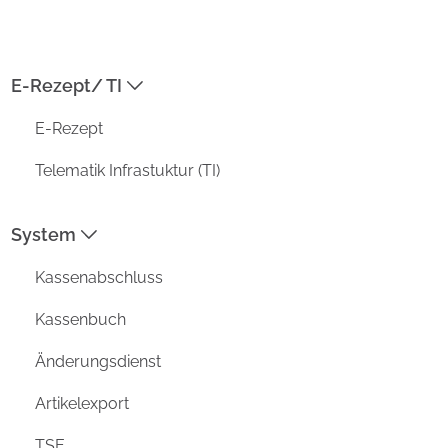
04954-30 59-119
E-Rezept/ TI
ADRESSE
E-Rezept
Prisma Datensysteme GmbH /
aposoft
Telematik Infrastuktur (TI)
Kirchstraße 4a
D-26802 Moormerland
System
MENU
Kassenabschluss
Funktionen
Vorteile
Kassenbuch
Unternehmen
Änderungsdienst
Aktuell
Support
Artikelexport
DATENSCHUTZ
TSE