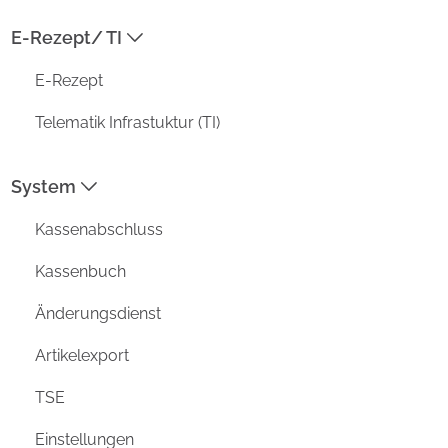
E-Rezept/ TI
ADRESSE
E-Rezept
Prisma Datensysteme GmbH /
aposoft
Telematik Infrastuktur (TI)
Kirchstraße 4a
D-26802 Moormerland
System
MENU
Kassenabschluss
Funktionen
Vorteile
Kassenbuch
Unternehmen
Änderungsdienst
Aktuell
Support
Artikelexport
DATENSCHUTZ
TSE
IMPRESSUM
Einstellungen